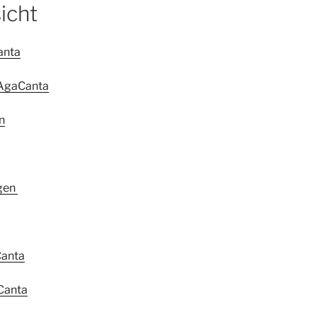
icht
anta
 AgaCanta
n
gen
Canta
Canta