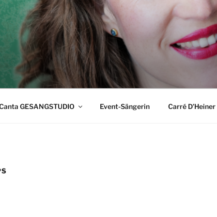
A
 und populärer Gesangstechnik
Canta GESANGSTUDIO
Event-Sängerin
Carré D’Heiner
PS