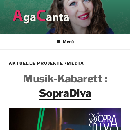
Zum
Inhalt
springen
AGACANTA
Vereinbarkeit von klassischer und populärer Gesangstechnik
Menü
AKTUELLE PROJEKTE /MEDIA
Musik-Kabarett :
SopraDiva